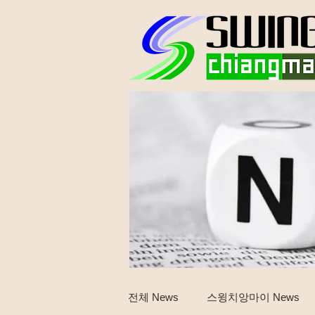
전체 News
스윙치앙마이 News