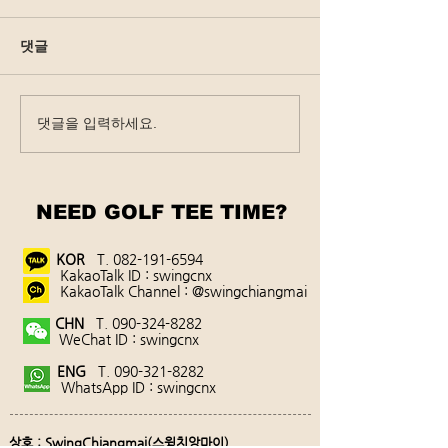
댓글
댓글을 입력하세요.
한국 입국 후 24시간내
태국 검역 제한 
PCR검사 폐지(2022.10.1
해제(2022.9.30 
~)
NEED GOLF TEE TIME?
KOR
T.
082-191-6594
KakaoTalk ID : swingcnx
KakaoTalk Channel : @swingchiangmai
CHN
T.
090-324-8282
WeChat ID : swingcnx
ENG
T.
090-321-8282
WhatsApp ID : swingcnx
상호 : SwingChiangmai(스윙치앙마이)