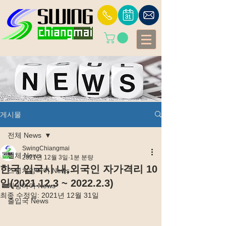
게시물
전체 News
SwingChiangmai
전체 News
2021년 12월 3일
1분 분량
한국 입국시 내,외국인 자가격리 10
스윙치앙마이 News
일(2021.12.3 ~ 2022.2.3)
치앙마이 News
최종 수정일:
2021년 12월 31일
출입국 News