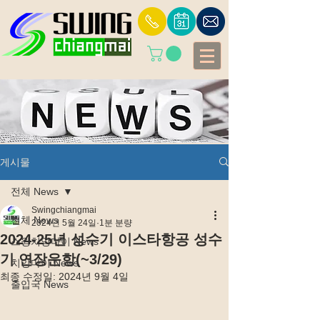
게시물
전체 News
Swingchiangmai
전체 News
2024년 5월 24일
1분 분량
2024-25년 성수기 이스타항공 성수
스윙치앙마이 News
기 연장운항(~3/29)
치앙마이 News
최종 수정일:
2024년 9월 4일
출입국 News