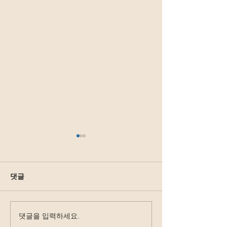
댓글
댓글을 입력하세요.
2025-26 성수기 항공 스케
2025년도 비수기