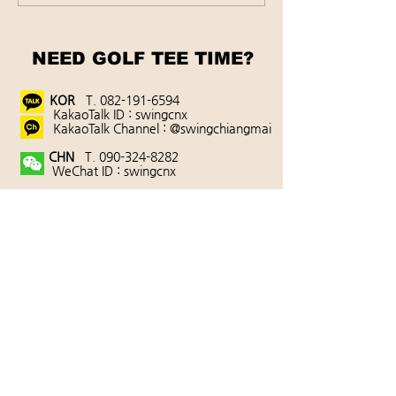
줄 안내
케줄 안내
NEED GOLF TEE TIME?
KOR
T.
082-191-6594
KakaoTalk ID : swingcnx
KakaoTalk Channel : @swingchiangmai
CHN
T.
090-324-8282
WeChat ID : swingcnx
ENG
T.
090-321-8282
WhatsApp ID : swingcnx
상호 : SwingChiangmai(스윙치앙마이)
태국치앙마이 현지 주소
DK Park Project, Room No. 12,14, No. 237/3
Mahidol Road,
T.Chang Khlan, A.Mueang, Chiang Mai 50100
Thailand.
이용약관
|
여행안전수칙
|
이용안내
대표자 : 엄기준｜
개인정보관리
책임자 : 김성훈
사업자번호 :
0507354802331
| Lisence :
24/00049