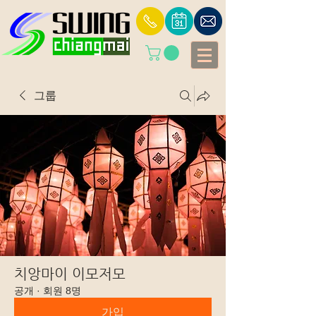
그룹
치앙마이 이모저모
공개
·
회원 8명
가입