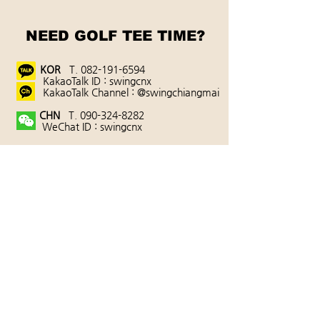
NEED GOLF TEE TIME?
KOR
T.
082-191-6594
KakaoTalk ID : swingcnx
KakaoTalk Channel : @swingchiangmai
CHN
T.
090-324-8282
WeChat ID : swingcnx
ENG
T.
090-321-8282
WhatsApp ID : swingcnx
상호 : SwingChiangmai(스윙치앙마이)
태국치앙마이 현지 주소
DK Park Project, Room No. 12,14, No. 237/3
Mahidol Road,
T.Chang Khlan, A.Mueang, Chiang Mai 50100
Thailand.
이용약관
|
여행안전수칙
|
이용안내
대표자 : 엄기준｜
개인정보관리
책임자 : 김성훈
사업자번호 :
0507354802331
| Lisence :
24/00049
계좌번호