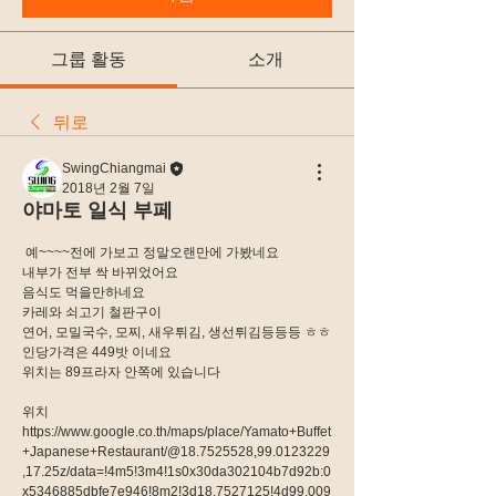
그룹 활동
소개
뒤로
SwingChiangmai
2018년 2월 7일
야마토 일식 부페
 예~~~~전에 가보고 정말오랜만에 가봤네요
내부가 전부 싹 바뀌었어요
음식도 먹을만하네요
카레와 쇠고기 철판구이
연어, 모밀국수, 모찌, 새우튀김, 생선튀김등등등 ㅎㅎ
인당가격은 449밧 이네요
위치는 89프라자 안쪽에 있습니다
위치
https://www.google.co.th/maps/place/Yamato+Buffet
+Japanese+Restaurant/@18.7525528,99.0123229
,17.25z/data=!4m5!3m4!1s0x30da302104b7d92b:0
x5346885dbfe7e946!8m2!3d18.7527125!4d99.009