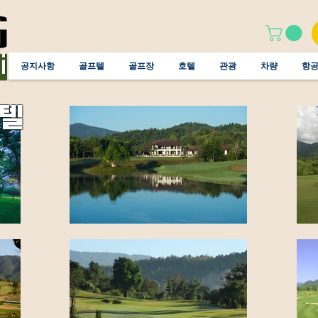
공지사항
골프텔
골프장
호텔
관광
차량
항
텔