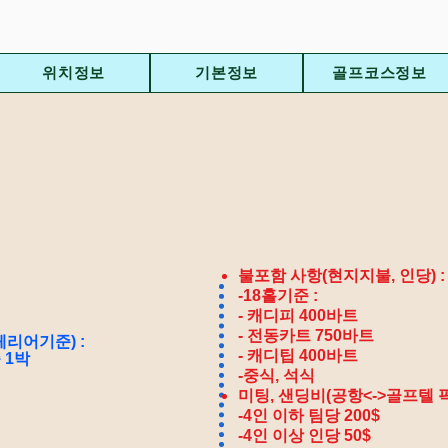
위치정보
기본정보
골프코스정보
불포함 사항(현지지불, 인당) :
-18홀기준 :
-
캐디피 400바트
- 전동카트 750바트
리어기준) :
- 캐디팁 400바트
 1박
피
​-중식, 석식
미팅, 샌딩비(공항<->골프텔 픽
-4인 이하 팀당 200$
-4인 이상 인당 50$